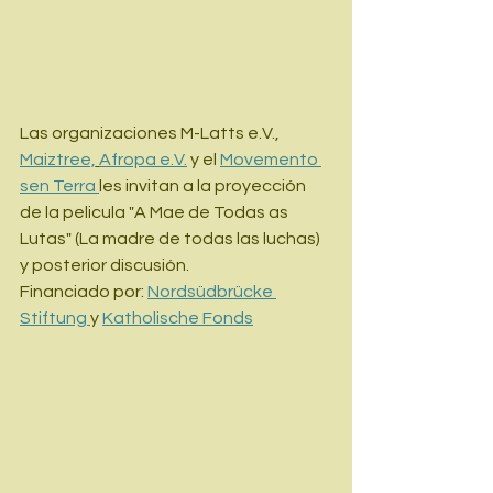
Las organizaciones M-Latts e.V., 
Maiztree,
Afropa e.V.
 y el 
Movemento 
sen Terra 
les invitan a la proyección 
de la pelicula "A Mae de Todas as 
Lutas" (La madre de todas las luchas) 
y posterior discusión.
Financiado por: 
Nordsüdbrücke 
Stiftung 
y 
Katholische Fonds