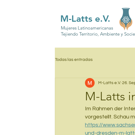
M-Latts e.V.
Mujeres Latinoamericanas
Tejiendo Territorio, Ambiente y Soci
Todas las entradas
M-Latts e.V.
26. Se
M-Latts 
Im Rahmen der Inter
vorgestellt. Schau m
https://www.sachse
und-dresden-m-latt