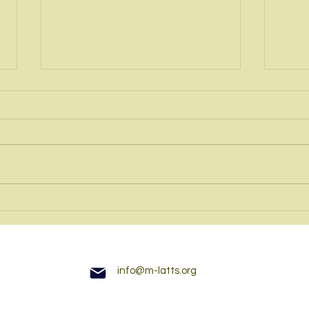
28.09.2024 - 34. Interkulturelle
Einm
Tage in Dresden
für l
Schri
info@m-latts.org